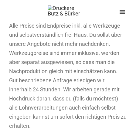
Zum
Inhalt
Toggl
springen
Navig
Alle Preise sind Endpreise inkl. alle Werkzeuge
und selbstverständlich frei Haus. Du sollst über
START
unsere Angebote nicht mehr nachdenken.
Werkzeugpreise sind immer inklusive, werden
ÜBER UNS
aber separat ausgewiesen, so dass man die
Nachproduktion gleich mit einschätzen kann.
Gut beschriebene Anfrage erledigen wir
PROJEKTE
innerhalb 24 Stunden. Wir arbeiten gerade mit
Hochdruck daran, dass du (falls du möchtest)
LEISTUNGEN
alle Lohnverarbeitungen auch einfach selbst
eingeben kannst um sofort den richtigen Preis zu
BLOG
erhalten.