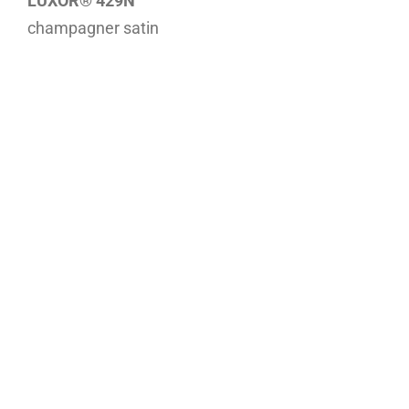
LUXOR® 429N
champagner satin