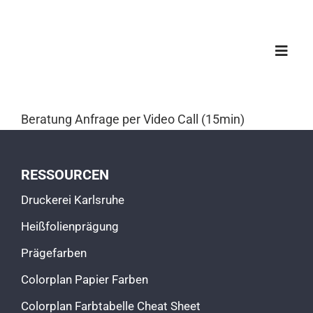
Zum
Inhalt
springen
Toggl
Navig
START
Beratung Anfrage per Video Call (15min)
ÜBER UNS
RESSOURCEN
Druckerei Karlsruhe
PROJEKTE
Heißfolienprägung
Prägefarben
LEISTUNGEN
Colorplan Papier Farben
Colorplan Farbtabelle Cheat Sheet