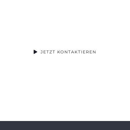
rojekt Bespreche
gehts hier direkt zum Telefontermin oder Vide
JETZT KONTAKTIEREN