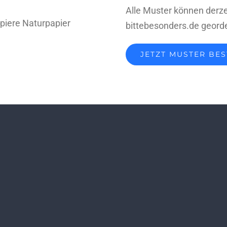
Alle Muster können derze
bittebesonders.de geord
JETZT MUSTER BES