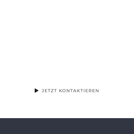
Projekt
Besprechen?
Dann gehts hier direkt zum
Telefontermin oder Video Call
JETZT KONTAKTIEREN